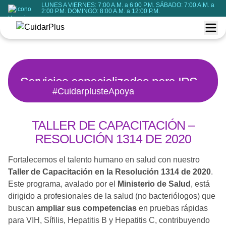
LUNES A VIERNES: 7:00 A.M. a 6:00 P.M. SÁBADO: 7:00 A.M. a
2:00 P.M. DOMINGO: 8:00 A.M. a 12:00 P.M.
Servicios especializados para IPS
#CuidarplusteApoya
y ONGs
TALLER DE CAPACITACIÓN –
RESOLUCIÓN 1314 DE 2020
Fortalecemos el talento humano en salud con nuestro
Taller de Capacitación en la Resolución 1314 de 2020
.
Este programa, avalado por el
Ministerio de Salud
, está
dirigido a profesionales de la salud (no bacteriólogos) que
buscan
ampliar sus competencias
en pruebas rápidas
para VIH, Sífilis, Hepatitis B y Hepatitis C, contribuyendo