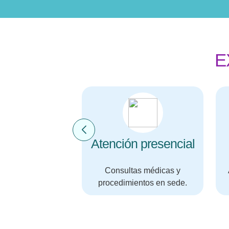
E
 a domicilio
Atención presencial
e muestras y
Consultas médicas y
 desde tu casa.
procedimientos en sede.