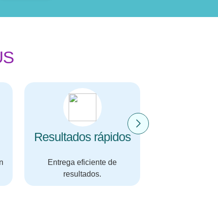
US
Resultados rápidos
Acompaña
Whats
n
Entrega eficiente de
Soporte directo 
resultados.
contin