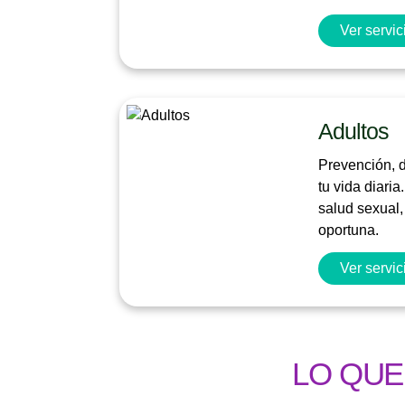
Ver servic
Adultos
Prevención, d
tu vida diari
salud sexual,
oportuna.
Ver servic
LO QUE