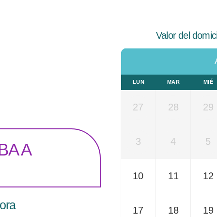
Valor del domic
LUN
MAR
MIÉ
27
28
29
3
4
5
BA A
10
11
12
ora
17
18
19